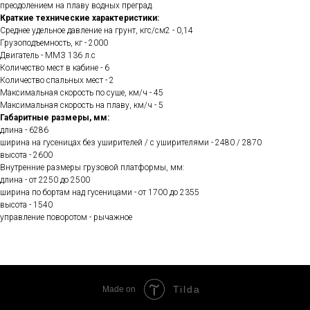
преодолением на плаву водных преград.
Краткие технические характеристики:
Среднее удельное давление на грунт, кгс/см2 - 0,14
Грузоподъемность, кг - 2000
Двигатель - ММЗ 136 л.с
Количество мест в кабине - 6
Количество спальных мест - 2
Максимальная скорость по суше, км/ч - 45
Максимальная скорость на плаву, км/ч - 5
Габаритные размеры, мм:
длина - 6286
ширина на гусеницах без уширителей / с уширителями - 2480 / 2870
высота - 2600
Внутренние размеры грузовой платформы, мм:
длина - от 2250 до 2500
ширина по бортам над гусеницами - от 1700 до 2355
высота - 1540
управление поворотом - рычажное
Tilda
Made on