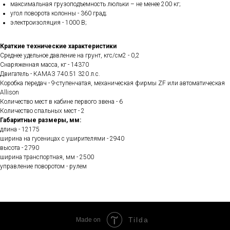
максимальная грузоподъемность люльки – не менее 200 кг;
угол поворота колонны - 360 град;
электроизоляция - 1000 В;
Краткие технические характеристики
Среднее удельное давление на грунт, кгс/см2 - 0,2
Снаряженная масса, кг - 14370
Двигатель - КАМАЗ 740.51 320 л.с.
Коробка передач - 9-ступенчатая, механическая фирмы ZF или автоматическая
Allison
Количество мест в кабине первого звена - 6
Количество спальных мест - 2
Габаритные размеры, мм:
длина - 12175
ширина на гусеницах с уширителями - 2940
высота - 2790
ширина транспортная, мм - 2500
управление поворотом - рулем
Tilda
Made on