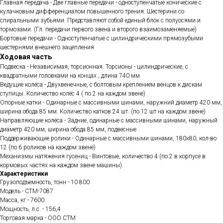
Главная передача - Две главные передачи - одноступенчатые конические с
кулачковым дифференциалом повышенного трения. Шестерини со
спиральными зубьями. Представляют собой единый блок с полуосями и
тормозами. (Гл. передачи первого звена и второго взаимозаменяемые)
Бортовые передачи - Одноступенчатые с цилиндрическими прямозубыми
шестернями внешнего зацепления
Ходовая часть
Подвеска - Независимая, торсионная. Торсионы - цилиндрические, с
квадратными головками на концах , длина 740 мм
Ведущие колёса - Двухвенечные, с болтовым креплением венцов к дискам
ступицы. Количество колёс 4 ( по 2 на каждом звене)
Опорные катки - Одинарные с массивными шинами, наружний диаметр 420 мм,
ширина обода 85 мм. Количество катков 24 шт. (по 12 шт на каждом звене)
Направляющие колёса - Задние, одинарные с массивными шинами, наружный
диаметр 420 мм, ширина обода 85 мм, подвесные
Поддерживающие ролики - Одинарные с массивными шинами, 180х80, кол-во
12 (по 6 роликов на каждом звене)
Механизмы натяжения гусениц - Винтовые, количество 4 (по 2 в корпусе в
кормовых частях на каждом звене машины).
Характеристики
Грузоподъемность, тонн - 10 800
Модель - СТМ-7087
Масса, кг - 7600
Мощность, л.с. - 156,4
Торговая марка - ООО СТМ