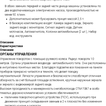
В обоих звеньях передней и задней части днища машины установлены по
два водооткачивающих электрических насоса, производительностью не
менее 92 л/мин.
Дополнитнельно может буксировать прицеп массой 2,5 т.
В базовую комплектацию входят: Камера заднего вида, Зеркало
заднего вида с монитором, Сигнал заднего хода, Датчик
моточасов, Автомагнитола, Колонки автомобильные (2 шт.), Набор
вод. инструмента.
Описание
Характеристики
Описание
ОРГАНЫ УПРАВЛЕНИЯ
Управление поворотом с помощью рулевого колеса. Радиус поворота 10
метров. Органы управления вездехода - автомобильного типа. Они расположены
в интуитивно понятных местах. Благодаря подсветке все показания на панели
приборов прекрасно читаются в темноте, что делает поездку
неутомительной. Лёгкости управления и безопасности способствует отличная
обзорность за счёт большой площади остекления, крупные наружные зеркала
и зеркало с видеокамерой заднего вида.
Высокая проходимость и маневренность снегоболотохода СТМ-7087 в особо
тяжелых дорожно-климатических условиях обеспечиваются:
Наличием поворотно-сцепного устройства (ПСУ), использующего при
движении принцип складывания звеньев в 2-х плоскостях без изменения
тягового усилия и скорости;