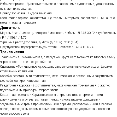
Рабочие тормоза - Дисковые тормоза с плавающими суппортами, установлены
на главных передачах
Привод тормозов - Гидровлический
Стояночная тормозная система - Центральный тормоз, расположенный на РК с
механическим приводом
Двигатель
Модель / тип / число цилиндров / мощность / объем - Д-245.30 Е2 / турбодизель
/ Р 4 / 156,4 / 4,75
Удельный расход топлива, г/кВт·ч (г/л.с.·ч) - 210 (154)
Предпусковой подогреватель двигателя - Теплостар 14ТС-10-С 24В
Трансмиссия
Трансмиссия - Механическая, с передачей крутящего момента ко второму звену
через повортно-сцепное устройство
Сцепление - Фрикционное, сухое, деафрагменное однодисковое, с демпферами
крутильных колебаний
Коробка передач - 5-ти ступенчатая, механическая, с постоянным зацеплением
шестерён, синхронизированная
Раздаточная коробка - 2-х ступенчатая, механическая, трёхвальная, с жестко
подключаемым приводом второго звена
Карданная передача - Карданные валы открытого типа с герметичными
шарнирами на игольчатых подшипниках и скользящеми шлицевыми
соединениями с тремя промежуточными опрами, расположенными в первом
звене, с проходным валом в раме поворотно-сцепного устройства и носовой
части второго звена