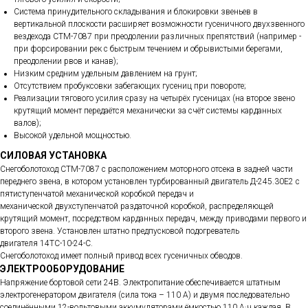
Система принудительного складывания и блокировки звеньев в
вертикальной плоскости расширяет возможности гусеничного двухзвенного
вездехода СТМ-7087 при преодолении различных препятствий (например -
при форсировании рек с быстрым течением и обрывистыми берегами,
преодолении рвов и канав);
Низким средним удельным давлением на грунт;
Отсутствием пробуксовки забегающих гусениц при повороте;
Реализации тягового усилия сразу на четырёх гусеницах (на второе звено
крутящий момент передаётся механически за счёт системы карданных
валов);
Высокой удельной мощностью.
СИЛОВАЯ УСТАНОВКА
Снегоболотоход СТМ-7087 с расположением моторного отсека в задней части
переднего звена, в котором установлен турбированный двигатель Д-245.30Е2 с
пятиступенчатой механической коробкой передач и
механической двухступенчатой раздаточной коробкой, распределяющей
крутящий момент, посредством карданных передач, между приводами первого и
второго звена. Установлен штатно предпусковой подогреватель
двигателя 14ТС-10-24-С.
Снегоболотоход имеет полный привод всех гусеничных обводов.
ЭЛЕКТРООБОРУДОВАНИЕ
Напряжение бортовой сети 24В. Электропитание обеспечивается штатным
электрогенератором двигателя (сила тока – 110 А) и двумя последовательно
соединёнными 12-вольтовыми аккумуляторами ёмкостью 110 А·ч каждая. В