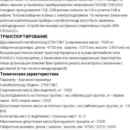
обоих звеньях установлены преобразователи напряжения ПН24В/12В-240 с
гнездами прикуривателя 12В, USВ-разъем питания на 5 В и розетки 24В в
кабине. Топливозаборник в баках с электроподогревом. По желанию Заказчика
штатные осветительные приборы снегоболотохода могут быть заменены
светодиодными. Устройство вызова экстренных оперативных служб «ЭРА-
ГЛОНАСС».
ТРАНСПОРТИРОВАНИЕ
Двухзвенный снегоболотоход СТМ-7087 (снаряженная масса - 7600 кг;
габаритные размеры: длина - 9700 мм, ширина - 2070 мм, высота - 2450 мм) на
большие расстояния может транспортироваться в кузове автомобиля типа
КАМАЗ с полуприцепом, а также авиа или железнодорожным транспортом.
Наша организация поможет Вам грамотно решить все вопросы связанные с
доставкой (в том числе и международной).
Технические характеристики
Параметр - Значение параметра
Снегоболотоход, Модель - СТМ-7087
Снаряженная масса (без водителя), кг - 7600
Грузоподъемность на плотных грунтах / на слабонесущих грунтах, кг - первое
звено - 800; второе звено - 2500
Допустимая полная масса на плотных грунтах / на слабонесущих грунтах, кг - 10
800
Количество мест (с водителем) / спальных мест - 6 / 2
Максимально допустимая масса буксируемого прицепа, кг - 2500
Габаритные размеры: длина / ширина / высота, мм - 9700 / 2070 / 2450