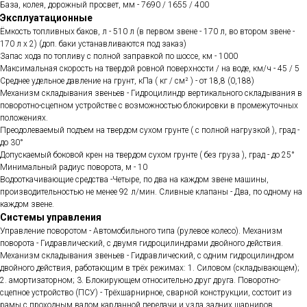
База, колея, дорожный просвет, мм - 7690 / 1655 / 400
Эксплуатационные
Ёмкость топливных баков, л - 510 л (в первом звене - 170 л, во втором звене -
170 л х 2) (доп. баки устанавливаются под заказ)
Запас хода по топливу с полной заправкой по шоссе, км - 1000
Максимальная скорость на твердой ровной поверхности / на воде, км/ч - 45 / 5
Среднее удельное давление на грунт, кПа ( кг / см² ) - от 18,8 (0,188)
Механизм складывания звеньев - Гидроцилиндр вертикального складывания в
поворотно-сцепном устройстве с возможностью блокировки в промежуточных
положениях.
Преодолеваемый подъем на твердом сухом грунте ( с полной нагрузкой ), град -
до 30°
Допускаемый боковой крен на твердом сухом грунте ( без груза ), град - до 25°
Минимальный радиус поворота, м - 10
Водооткачивающие средства -Четыре, по два на каждом звене машины,
производительностью не менее 92 л/мин. Сливные клапаны - Два, по одному на
каждом звене.
Системы управления
Управление поворотом - Автомобильного типа (рулевое колесо). Механизм
поворота - Гидравлический, с двумя гидроцилиндрами двойного действия.
Механизм складывания звеньев - Гидравлический, с одним гидроцилиндром
двойного действия, работающим в трёх режимах: 1. Силовом (складывающем);
2. амортизаторном; 3. Блокирующем относительно друг друга. Поворотно-
сцепное устройство (ПСУ) - Трёхшарнирное, сварной конструкции, состоит из
рамы с проходным валом карданной передачи и узла задних шарниров