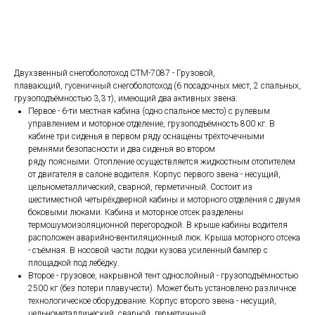
Запросить цену
Двухзвенный снегоболотоход СТМ-7087 - Грузовой,
плавающий, гусеничный снегоболотоход (6 посадочных мест, 2 спальных,
грузоподъёмностью 3,3 т), имеющий два активных звена:
Первое - 6-ти местная кабина (одно спальное место) с рулевым
управлением и моторное отделение, грузоподъёмность 800 кг. В
кабине три сиденья в первом ряду оснащены трёхточечными
ремнями безопасности и два сиденья во втором
ряду поясными. Отопление осуществляется жидкостным отопителем
от двигателя в салоне водителя. Корпус первого звена - несущий,
цельнометаллический, сварной, герметичный. Состоит из
шестиместной четырёхдверной кабины и моторного отделения с двумя
боковыми люками. Кабина и моторное отсек разделены
термошумоизоляционной перегородкой. В крыше кабины водителя
расположен аварийно-вентиляционный люк. Крыша моторного отсека
- съёмная. В носовой части лодки кузова усиленный бампер с
площадкой под лебёдку.
Второе - грузовое, накрывной тент однослойный - грузоподъёмностью
2500 кг (без потери плавучести). Может быть установлено различное
технологическое оборудование. Корпус второго звена - несущий,
цельнометаллический, сварной, герметичный.