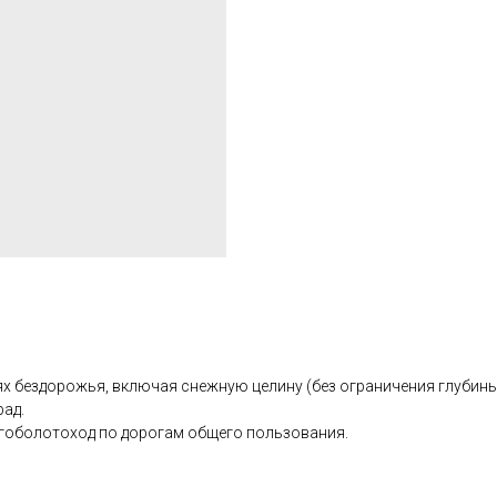
ях бездорожья, включая снежную целину (без ограничения глубины
рад.
гоболотоход по дорогам общего пользования.