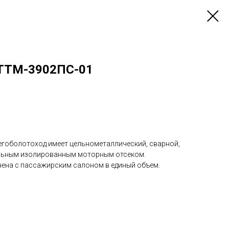
 ТТМ-3902ПС-01
гоболотоход имеет цельнометаллический, сварной,
альным изолированным моторным отсеком.
ена с пассажирским салоном в единый объем.