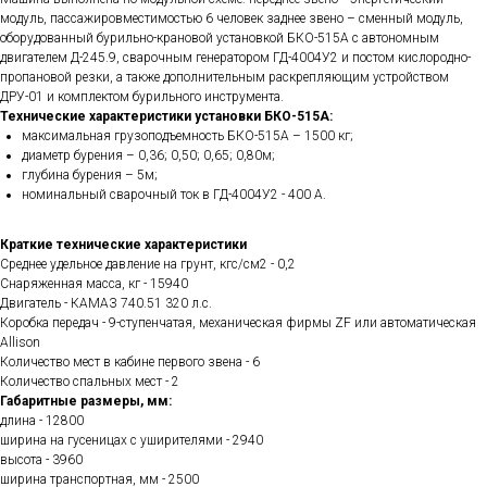
модуль, пассажировместимостью 6 человек заднее звено – сменный модуль,
оборудованный бурильно-крановой установкой БКО-515А с автономным
двигателем Д-245.9, сварочным генератором ГД-4004У2 и постом кислородно-
пропановой резки, а также дополнительным раскрепляющим устройством
ДРУ-01 и комплектом бурильного инструмента.
Технические характеристики установки БКО-515А:
максимальная грузоподъемность БКО-515А – 1500 кг;
диаметр бурения – 0,36; 0,50; 0,65; 0,80м;
глубина бурения – 5м;
номинальный сварочный ток в ГД-4004У2 - 400 А.
Краткие технические характеристики
Среднее удельное давление на грунт, кгс/см2 - 0,2
Снаряженная масса, кг - 15940
Двигатель - КАМАЗ 740.51 320 л.с.
Коробка передач - 9-ступенчатая, механическая фирмы ZF или автоматическая
Allison
Количество мест в кабине первого звена - 6
Количество спальных мест - 2
Габаритные размеры, мм:
длина - 12800
ширина на гусеницах с уширителями - 2940
высота - 3960
ширина транспортная, мм - 2500